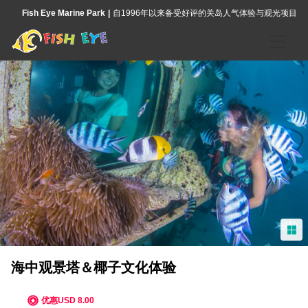
Fish Eye Marine Park
自1996年以来备受好评的关岛人气体验与观光项目
首页
体验项目
魚眼皮提灣海洋保護區海底瞭望塔
野生海豚和魚眼觀景台中海洋生物的專業導覽
海底漫步
島嶼服裝＆椰子文化體驗
海中观景塔＆椰子文化体验
皮提灣海洋保護區浮潛
优惠USD 8.00
魚眼公園島嶼文化晚宴秀