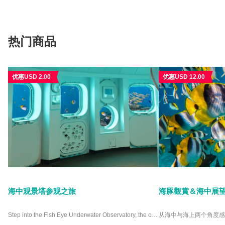
热门商品
优惠USD 2.00
优惠USD 12.00
海中观景塔参观之旅
海豚觀賞＆海中展
Step into the Fish Eye Underwater Observatory, the only facility of its kind in Micronesia, and witness the ocean like never before. Nestled in Piti Bay Marine Preserve, this unique attraction offers crystal-clear views of Guam’s vibrant marine life from a comfortable, dry viewing chamber. Picture yourself surrounded by colorful coral reefs and playful fish without ever getting wet. Whether you’re a marine enthusiast or a curious traveler, the Fish Eye Underwater Observatory promises an unforgettable experience. Why settle for an ordinary aquarium when you can immerse yourself in the wonders of the deep? Visit the Fish Eye Underwater Observatory and see the ocean’s beauty up close.