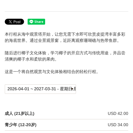
设施介绍
游客中心＆餐厅
本行程从海中观景塔开始，让您无需下水即可欣赏皮提湾丰富多彩
海中展望塔
的海底世界。通过全景观景窗，近距离观察珊瑚礁与热带鱼群。
皮提湾海洋保护区
随后进行椰子文化体验，学习椰子的开启方式与传统用途，并品尝
清爽的椰子水和柔软的果肉。
餐饮
这是一个将自然观赏与文化体验相结合的轻松行程。
常见问题
关于 Fish Eye
语言
成人 (21岁以上)
USD 42.00
English
青少年 (12-20岁)
USD 34.00