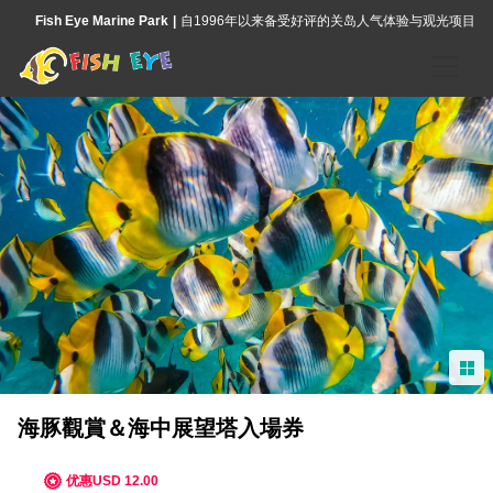
Fish Eye Marine Park
自1996年以来备受好评的关岛人气体验与观光项目
首页
体验项目
魚眼皮提灣海洋保護區海底瞭望塔
野生海豚和魚眼觀景台中海洋生物的專業導覽
海底漫步
島嶼服裝＆椰子文化體驗
海豚觀賞＆海中展望塔入場券
皮提灣海洋保護區浮潛
优惠USD 12.00
魚眼公園島嶼文化晚宴秀