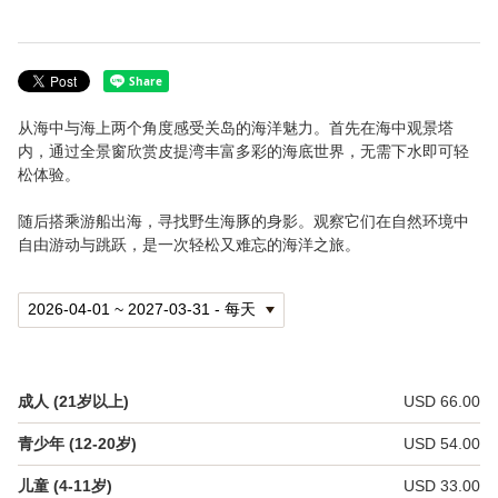
设施介绍
游客中心＆餐厅
从海中与海上两个角度感受关岛的海洋魅力。首先在海中观景塔
海中展望塔
内，通过全景窗欣赏皮提湾丰富多彩的海底世界，无需下水即可轻
松体验。
皮提湾海洋保护区
随后搭乘游船出海，寻找野生海豚的身影。观察它们在自然环境中
自由游动与跳跃，是一次轻松又难忘的海洋之旅。
餐饮
常见问题
关于 Fish Eye
语言
成人 (21岁以上)
USD 66.00
青少年 (12-20岁)
USD 54.00
English
儿童 (4-11岁)
USD 33.00