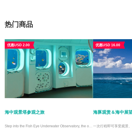
热门商品
优惠USD 2.00
优惠USD 16.00
海中观景塔参观之旅
海豚观赏＆海中展
Step into the Fish Eye Underwater Observatory, the only facility of its kind in Micronesia, and witness the ocean like never before. Nestled in Piti Bay Marine Preserve, this unique attraction offers crystal-clear views of Guam’s vibrant marine life from a comfortable, dry viewing chamber. Picture yourself surrounded by colorful coral reefs and playful fish without ever getting wet. Whether you’re a marine enthusiast or a curious traveler, the Fish Eye Underwater Observatory promises an unforgettable experience. Why settle for an ordinary aquarium when you can immerse yourself in the wonders of the deep? Visit the Fish Eye Underwater Observatory and see the ocean’s beauty up close.