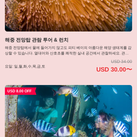
日本語
한국어
简体中文
해중 전망탑 관람 투어 & 런치
해중 전망탑에서 물에 들어가지 않고도 피티 베이의 아름다운 해양 생태계를 감
상할 수 있습니다. 열대어와 산호초를 쾌적한 실내 공간에서 관찰하세요. 관람
후에는 다양한 메뉴로 구성된 뷔페 런치를 즐기며 여유로운 시간을 보낼 수 있
USD 34.00
습니다.
요일: 일,월,화,수,목,금,토
USD 30.00〜
USD 8.00 OFF