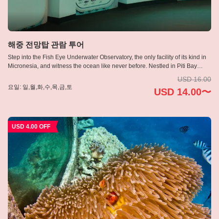
시설 안내
방문자 센터 & 레스토랑
해중 전망탑 관람 투어
Step into the Fish Eye Underwater Observatory, the only facility of its kind in
해중 전망탑
Micronesia, and witness the ocean like never before. Nestled in Piti Bay
Marine Preserve, this unique attraction offers crystal-clear views of Guam’s
USD 16.00
피티 베이 해양 보호구역
vibrant marine life from a comfortable, dry viewing chamber. Picture yourself
요일: 일,월,화,수,목,금,토
USD 14.00〜
surrounded by colorful coral reefs and playful fish without ever getting wet.
Whether you’re a marine enthusiast or a curious traveler, the Fish Eye
식사 메뉴
Underwater Observatory promises an unforgettable experience. Why settle
for an ordinary aquarium when you can immerse yourself in the wonders of
USD 4.00 OFF
the deep? Visit the Fish Eye Underwater Observatory and see the ocean’s
자주 묻는 질문
beauty up close.
피쉬아이 소개
언어
English