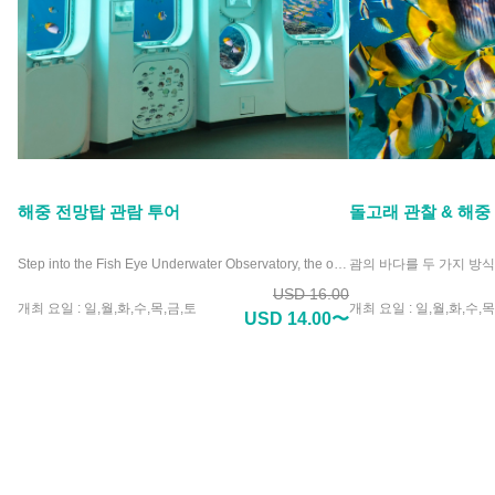
해중 전망탑 관람 투어
돌고래 관찰 & 해중
Step into the Fish Eye Underwater Observatory, the only facility of its kind in Micronesia, and witness the ocean like never before. Nestled in Piti Bay Marine Preserve, this unique attraction offers crystal-clear views of Guam’s vibrant marine life from a comfortable, dry viewing chamber. Picture yourself surrounded by colorful coral reefs and playful fish without ever getting wet. Whether you’re a marine enthusiast or a curious traveler, the Fish Eye Underwater Observatory promises an unforgettable experience. Why settle for an ordinary aquarium when you can immerse yourself in the wonders of the deep? Visit the Fish Eye Underwater Observatory and see the ocean’s beauty up close.
USD 16.00
개최 요일 : 일,월,화,수,목,금,토
개최 요일 : 일,월,화,수,목
USD 14.00〜