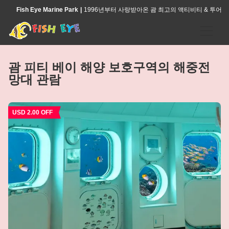
Fish Eye Marine Park
1996년부터 사랑받아온 괌 최고의 액티비티 & 투어
홈
괌 피티 베이 해양 보호구역의 해중전
망대 관람
액티비티
괌 피티 베이 해양 보호구역의 해중전망대 관람
USD 2.00 OFF
전문 가이드와 함께하는 돌핀크루즈 & 해중전망대
씨워커 투어
아일랜드 문화 체험 & 코코넛 체험
괌 푸른 바닷속을 탐험하는 스노클링 투어
피쉬아이 아일랜드 디너쇼