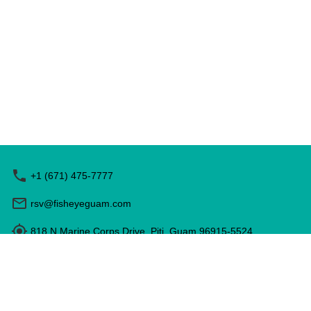
+1 (671) 475-7777
rsv@fisheyeguam.com
818 N Marine Corps Drive, Piti, Guam 96915-5524
운영 시간: 9:00 - 17:00