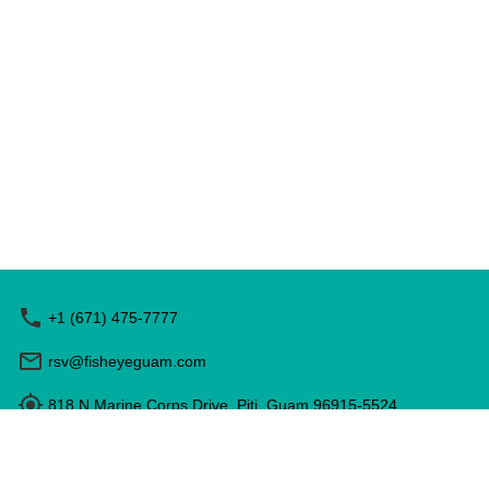
+1 (671) 475-7777
rsv@fisheyeguam.com
818 N Marine Corps Drive, Piti, Guam 96915-5524
운영 시간: 9:00 - 17:00