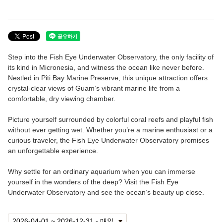
시설 안내
방문자 센터 & 레스토랑
Step into the Fish Eye Underwater Observatory, the only facility of
해중 전망탑
its kind in Micronesia, and witness the ocean like never before.
Nestled in Piti Bay Marine Preserve, this unique attraction offers
피티 베이 해양 보호구역
crystal-clear views of Guam’s vibrant marine life from a
comfortable, dry viewing chamber.
식사 메뉴
Picture yourself surrounded by colorful coral reefs and playful fish
without ever getting wet. Whether you’re a marine enthusiast or a
자주 묻는 질문
curious traveler, the Fish Eye Underwater Observatory promises
an unforgettable experience.
피쉬아이 소개
Why settle for an ordinary aquarium when you can immerse
언어
yourself in the wonders of the deep? Visit the Fish Eye
Underwater Observatory and see the ocean’s beauty up close.
English