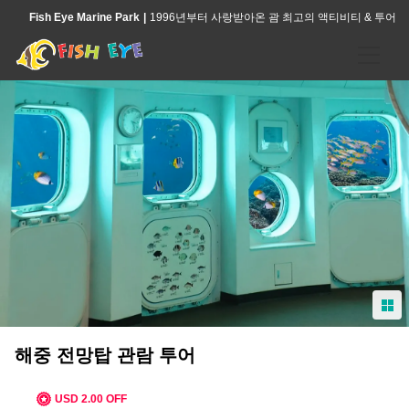
Fish Eye Marine Park
1996년부터 사랑받아온 괌 최고의 액티비티 & 투어
홈
액티비티
괌 피티 베이 해양 보호구역의 해중전망대 관람
전문 가이드와 함께하는 돌핀크루즈 & 해중전망대
씨워커 투어
아일랜드 문화 체험 & 코코넛 체험
해중 전망탑 관람 투어
괌 푸른 바닷속을 탐험하는 스노클링 투어
USD 2.00 OFF
피쉬아이 아일랜드 디너쇼