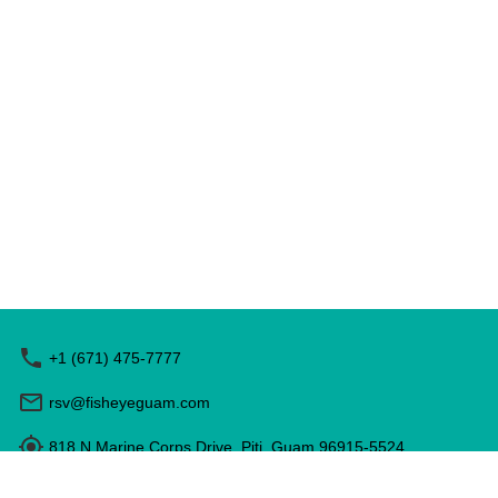
+1 (671) 475-7777
rsv@fisheyeguam.com
818 N Marine Corps Drive, Piti, Guam 96915-5524
営業時間: 9:00 - 17:00