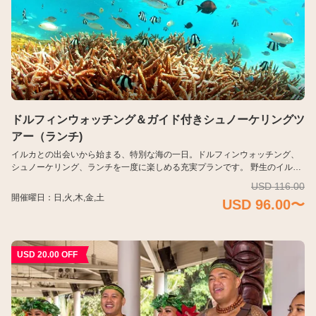
ドルフィンウォッチング＆ガイド付きシュノーケリングツ
アー（ランチ)
イルカとの出会いから始まる、特別な海の一日。ドルフィンウォッチング、
シュノーケリング、ランチを一度に楽しめる充実プランです。 野生のイルカ
を観察したあとは、海上桟橋を渡ってピティ湾の澄んだ海へ。海中展望塔周
USD 116.00
辺で、サンゴ礁や色とりどりの魚たちを間近に体験します。 経験豊富なスタ
開催曜日：日,火,木,金,土
USD 96.00〜
ッフが同行し、初心者でも安心。締めくくりは、バラエティ豊かなランチビ
ュッフェでゆったりとした時間をお過ごしください。
USD 20.00 OFF