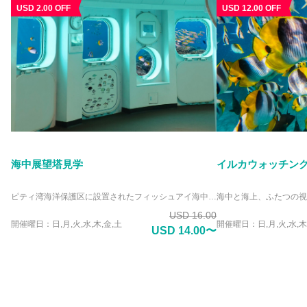
USD 2.00 OFF
USD 12.00 OFF
海中展望塔見学
イルカウォッチン
ピティ湾海洋保護区に設置されたフィッシュアイ海中展望塔は、ミクロネシアで唯一のユニークな施設。展望塔の海中観察室からは、透明度の高い海中を泳ぐ色とりどりのトロピカルフィッシュや海洋生物の姿を観察する事が出来ます。 海の好きなダイバーやシュノーケラーだけでなく、泳げない人や好奇心旺盛な子供達も、水に濡れる事なく手軽に本物のサンゴ礁に泳ぐ魚達を観察出来ます。 天然のサンゴ礁の海中世界を観察出来る展望塔には、作り物の水族館にない本物の感動があります。
USD 16.00
開催曜日：日,月,火,水,木,金,土
開催曜日：日,月,火,水,木
USD 14.00〜