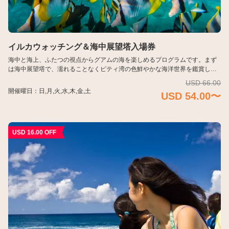
施設案内
ビジターセンター＆レストラン
イルカウォッチング＆海中展望塔入場券
海中と海上、ふたつの視点からグアムの海を楽しめるプログラムです。まず
海中展望塔
は海中展望塔で、濡れることなくピティ湾の色鮮やかな海洋世界を鑑賞しま
す。 その後はクルーズ船に乗ってドルフィンウォッチングへ。自然の海で泳
USD 66.00
ピティ湾海洋保護区
ぎ、跳ねる野生のイルカたちとの出会いをお楽しみください。世代を問わず
開催曜日：日,月,火,水,木,金,土
USD 54.00〜
参加しやすい、ゆったりとした海の体験です。
お食事
USD 16.00 OFF
よくあるご質問
フィッシュアイについて
言語
English