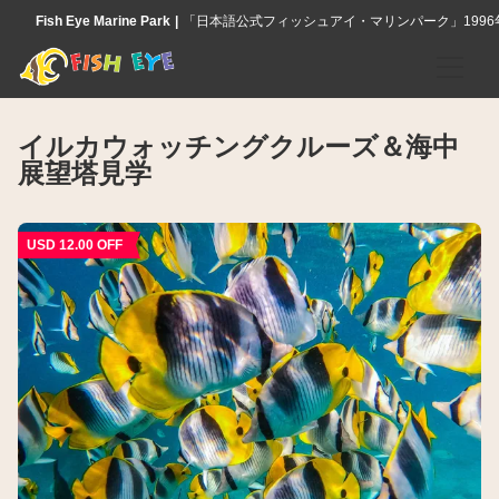
Fish Eye Marine Park
「日本語公式フィッシュアイ・マリンパーク」199
ホーム
イルカウォッチングクルーズ＆海中
展望塔見学
アクティビティ
フィッシュアイ海中展望塔
USD 12.00 OFF
イルカウォッチングクルーズ＆海中展望塔見学
シーウォーカー・ツアー
アイランド伝統体験
竜宮城シュノーケリング
アイランド・カルチャー・ディナーショー