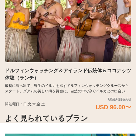
ドルフィンウォッチング＆アイランド伝統体＆ココナッツ
体験（ランチ）
最初に海へ出て、野生のイルカを探すドルフィンウォッチングクルーズから
スタート。グアムの美しい海を舞台に、自然の中で泳ぐイルカとの出会いを
楽しめます。 クルーズ後は陸に戻り、伝統的なアイランド衣装を身にまとっ
USD 116.00
て文化体験へ。「生命の木」と呼ばれるココナッツについて学び、割り方や
開催曜日：日,火,木,金,土
USD 96.00〜
味わいを実体験します。 締めくくりは、島料理や洋食を取り入れたランチビ
ュッフェ。海・文化・食を一度に楽しめる充実のプランです。
よく見られているプラン