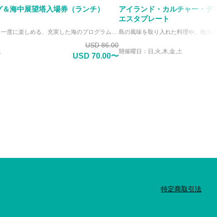
グ＆海中展望塔入場券（ランチ）
アイランド・カルチャー・デ
エスタプレート
観光・自然体験・食事を一度に楽しめる、充実した海のプログラムです。まずは海中展望塔で、ピティ湾に広がる色鮮やかな海洋世界を、濡れることなくゆったりと鑑賞します。 その後はドルフィンウォッチングクルーズへ出発。野生のイルカたちの姿を観察したあとは、ビュッフェランチでひと休み。無理なく楽しめる、満足度の高いツアーです。
USD 86.00
土
開催曜日：日,火,木,金,土
USD 70.00〜
特定商取引法