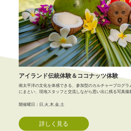
アイランド伝統体験＆ココナッツ体験
南太平洋の文化を体感できる、参加型のカルチャープログラ
にまとい、現地スタッフと交流しながら思い出に残る写真撮影を楽しめま
呼ばれるココナッツについて学び、割り方や果肉の使い方を
ォーターや果肉の味も楽しめます。 島の食文化に触れられる料理とともに、観光だけでは出会
開催曜日：日,火,木,金,土
えない島の暮らしと価値観を知ることができる体験です。
詳しく見る