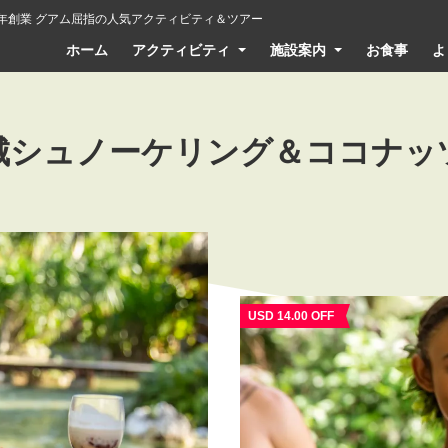
6年創業 グアム屈指の人気アクティビティ＆ツアー
ホーム
アクティビティ
施設案内
お食事
よ
城シュノーケリング＆ココナッ
USD 14.00 OFF