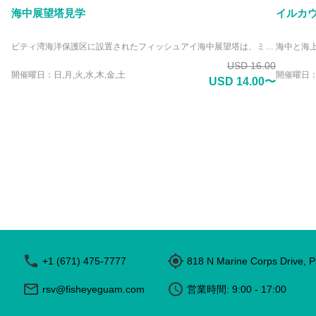
海中展望塔見学
イルカ
ピティ湾海洋保護区に設置されたフィッシュアイ海中展望塔は、ミクロネシアで唯一のユニークな施設。展望塔の海中観察室からは、透明度の高い海中を泳ぐ色とりどりのトロピカルフィッシュや海洋生物の姿を観察する事が出来ます。 海の好きなダイバーやシュノーケラーだけでなく、泳げない人や好奇心旺盛な子供達も、水に濡れる事なく手軽に本物のサンゴ礁に泳ぐ魚達を観察出来ます。 天然のサンゴ礁の海中世界を観察出来る展望塔には、作り物の水族館にない本物の感動があります。
USD 16.00
開催曜日：日,月,火,水,木,金,土
開催曜日：日
USD 14.00〜
+1 (671) 475-7777
818 N Marine Corps Drive, 
rsv@fisheyeguam.com
営業時間: 9:00 - 17:00