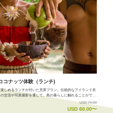
ココナッツ体験（ランチ)
り楽しめるランチが付いた充実プラン。伝統的なアイランド衣
との交流や写真撮影を通して、島の暮らしに触れることができ
USD 74.00
す。 体験後は、島料理や洋食を取り入れ
USD 60.00〜
。文化・学び・食をバランスよく楽しめるプログラムです。