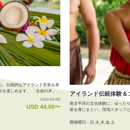
ム。伝統的なアイランド衣装を身
す。 「生命の木」と
アイランド伝統体験＆
実体験。搾りたてのココナッツウ
USD 54.00
南太平洋の文化体験に、ゆった
USD 44.00〜
装を身にまとい、現地スタッフ
ます。 「生命の木」と呼ばれるココナッツの役割を学び、割り方や果肉の使い方を実体験。搾
りたてのココナッツウォーターや果肉の味も楽しめま
開催曜日：日,火,木,金,土
たランチビュッフェでひと休み