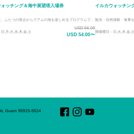
ウォッチング＆海中展望塔入場券
イルカウォッチン
海中と海上、ふたつの視点からグアムの海を楽しめるプログラムです。まずは海中展望塔で、濡れることなくピティ湾の色鮮やかな海洋世界を鑑賞します。 その後はクルーズ船に乗ってドルフィンウォッチングへ。自然の海で泳ぎ、跳ねる野生のイルカたちとの出会いをお楽しみください。世代を問わず参加しやすい、ゆったりとした海の体験です。
USD 66.00
,月,火,水,木,金,土
開催曜日：日,火,木,金,
USD 54.00〜
Piti, Guam 96915-5524