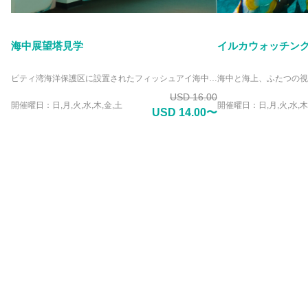
海中展望塔見学
イルカウォッチン
ピティ湾海洋保護区に設置されたフィッシュアイ海中展望塔は、ミクロネシアで唯一のユニークな施設。展望塔の海中観察室からは、透明度の高い海中を泳ぐ色とりどりのトロピカルフィッシュや海洋生物の姿を観察する事が出来ます。 海の好きなダイバーやシュノーケラーだけでなく、泳げない人や好奇心旺盛な子供達も、水に濡れる事なく手軽に本物のサンゴ礁に泳ぐ魚達を観察出来ます。 天然のサンゴ礁の海中世界を観察出来る展望塔には、作り物の水族館にない本物の感動があります。
USD 16.00
開催曜日：日,月,火,水,木,金,土
開催曜日：日,月,火,水,木
USD 14.00〜