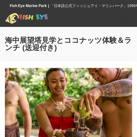
Fish Eye Marine Park
「日本語公式フィッシュアイ・マリンパーク」199
ホーム
海中展望塔見学とココナッツ体験＆ラ
ンチ (送迎付き)
アクティビティ
フィッシュアイ海中展望塔
イルカウォッチングクルーズ＆海中展望塔見学
シーウォーカー・ツアー
アイランド伝統体験
竜宮城シュノーケリング
アイランド・カルチャー・ディナーショー