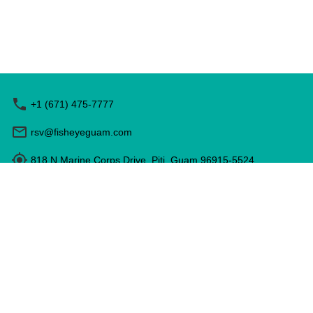
+1 (671) 475-7777
rsv@fisheyeguam.com
818 N Marine Corps Drive, Piti, Guam 96915-5524
営業時間: 9:00 - 17:00
特定商取引法