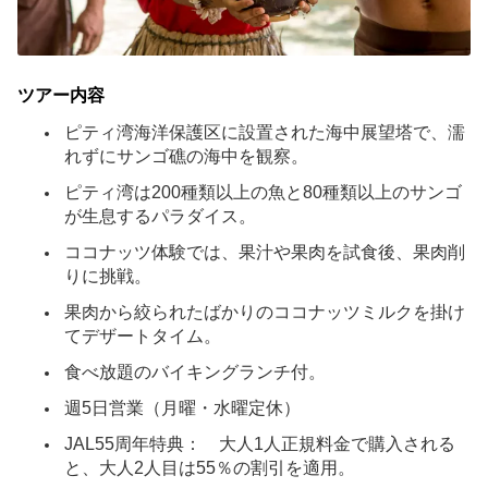
施設案内
ビジターセンター＆レストラン
ツアー内容
ピティ湾海洋保護区に設置された海中展望塔で、濡
海中展望塔
れずにサンゴ礁の海中を観察。
ピティ湾海洋保護区
ピティ湾は200種類以上の魚と80種類以上のサンゴ
が生息するパラダイス。
お食事
ココナッツ体験では、果汁や果肉を試食後、果肉削
りに挑戦。
よくあるご質問
果肉から絞られたばかりのココナッツミルクを掛け
てデザートタイム。
フィッシュアイについて
食べ放題のバイキングランチ付。
言語
週5日営業（月曜・水曜定休）
English
JAL55周年特典： 大人1人正規料金で購入される
と、大人2人目は55％の割引を適用。